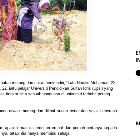
E
I
ihatan murung dan suka menyendiri,” kata Noralis Mohamad, 22,
22, iaitu pelajar Universiti Pendidikan Sultan Idris (Upsi) yang
ari tingkat lima sebuah bangunan di universiti terbabit petang
unca arwah murung dan dilihat sudah berlarutan sejak beberapa
B
am apabila masuk semester empat dan pernah bertanya kepada
nya, tetapi dia hanya membisu sahaja.