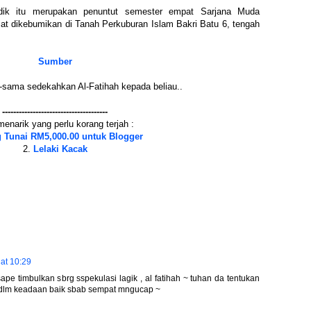
dik itu merupakan penuntut semester empat Sarjana Muda
t dikebumikan di Tanah Perkuburan Islam Bakri Batu 6, tengah
Sumber
-sama sedekahkan Al-Fatihah kepada beliau..
--------------------------------------
menarik yang perlu korang terjah :
 Tunai RM5,000.00 untuk Blogger
2.
Lelaki Kacak
 at 10:29
ape timbulkan sbrg sspekulasi lagik , al fatihah ~ tuhan da tentukan
h dlm keadaan baik sbab sempat mngucap ~