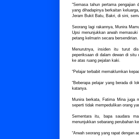
“Semasa tahun pertama pengajian di
yang dihadapinya berkaitan keluarga
Jeram Bukit Batu, Bakri, di sini, se
Seorang lagi rakannya, Munira Mamud
Upsi menunjukkan arwah memasuki lif
petang kelmarin secara bersendirian.
Menurutnya, insiden itu turut di
peperiksaan di dalam dewan di situ 
ke atas ruang pejalan kaki.
“Pelajar terbabit memaklumkan kep
“Beberapa pelajar yang berada di l
katanya.
Munira berkata, Fatima Mina juga 
seperti tidak mempedulikan orang y
Sementara itu, bapa saudara man
menunjukkan sebarang perubahan keti
“Arwah seorang yang rapat dengan adi