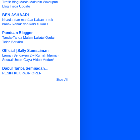
Trafik Blog Masih Maintain Walaupun
Blog Tiada Update
BEN ASHAARI
Khasiat dan manfaat Kakao untuk
kanak kanak dan kaki sukan !
Panduan Blogger
Tanda-Tanda Malam Lailatul Qadar
Telah Berlaku
Official | Sally Samsaiman
Laman Sendayan 2 – Rumah Idaman,
Sesuai Untuk Gaya Hidup Moden!
Dapur Tanpa Sempadan...
RESIPI KEK PAUN OREN
Show All