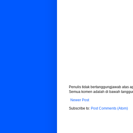
Penulis tidak bertanggungjawab atas 
Semua komen adalah di bawah tanggun
Newer Post
Subscribe to:
Post Comments (Atom)