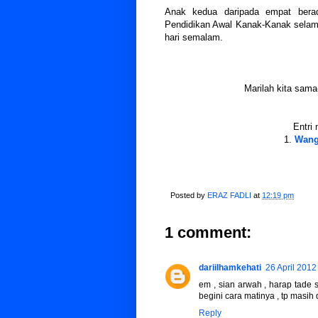
Anak kedua daripada empat bera
Pendidikan Awal Kanak-Kanak selama
hari semalam.
Marilah kita sama
Entri 
1.
Wang
Posted by
ERAZ FADLI
at
12:19 pm
1 comment:
dariilhamkehati
26 April 2012
em , sian arwah , harap tade s
begini cara matinya , tp masi
Reply