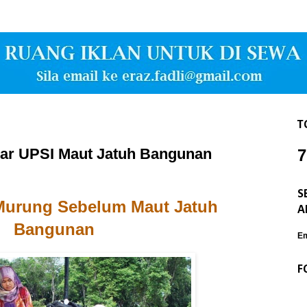
T
ajar UPSI Maut Jatuh Bangunan
7
S
 Murung Sebelum Maut Jatuh
A
Bangunan
Em
F