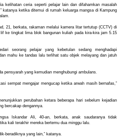
a kelihatan ceria seperti pelajar lain dan difahamkan masalah
,” katanya ketika ditemui di rumah keluarga mangsa di Kampung
malam.
, 21, berkata, rakaman melalui kamera litar tertutup (CCTV) di
 ke tingkat lima blok bangunan kuliah pada kira-kira jam 5.15
sedari seorang pelajar yang kebetulan­ sedang menghadapi
dan mahu ke tandas lalu terlihat satu objek melayang dan jatuh
ada pensyarah yang kemudian menghubungi ambulans.
okasi sempat mengajar mengucap ketika arwah masih bernafas,”
menunjukkan perubahan ketara beberapa hari sebelum kejadian
ang bercakap dengannya.
gsa Iskandar Ali, 40-an, berkata, anak saudaranya tidak
ka kali terakhir mereka bertemu dua minggu lalu.
k-beradiknya yang lain,” katanya.