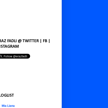
RAZ FADLI @ TWITTER | FB |
NSTAGRAM
LOGLIST
Mia Liana