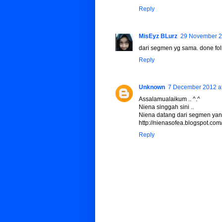
Reply
MisEyz BLurz
29 November 2
dari segmen yg sama. done fol
Reply
Unknown
7 December 2012 at
Assalamualaikum .. ^.^
Niena singgah sini ..
Niena datang dari segmen yan
http://nienasofea.blogspot.c
Reply