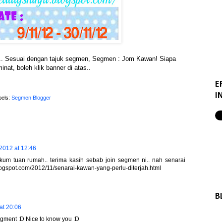
.. Sesuai dengan tajuk segmen, Segmen : Jom Kawan! Siapa
inat, boleh klik banner di atas..
E
I
bels:
Segmen Blogger
2012 at 12:46
ikum tuan rumah.. terima kasih sebab join segmen ni.. nah senarai
blogspot.com/2012/11/senarai-kawan-yang-perlu-diterjah.html
B
at 20:06
gment :D Nice to know you :D