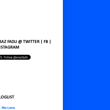
RAZ FADLI @ TWITTER | FB |
NSTAGRAM
LOGLIST
Mia Liana