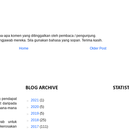
apa-apa komen yang ditinggalkan oleh pembaca / pengunjung.
gjawab mereka. Sila gunakan bahasa yang sopan. Terima kasih.
Home
Older Post
BLOG ARCHIVE
STATIS
g pendapat
►
2021
(1)
t daripada
►
2020
(5)
 mana-mana
►
2019
(5)
►
2018
(25)
wab untuk
 kerosakan
►
2017
(111)