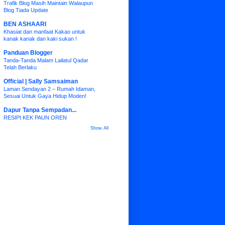
Trafik Blog Masih Maintain Walaupun
Blog Tiada Update
BEN ASHAARI
Khasiat dan manfaat Kakao untuk
kanak kanak dan kaki sukan !
Panduan Blogger
Tanda-Tanda Malam Lailatul Qadar
Telah Berlaku
Official | Sally Samsaiman
Laman Sendayan 2 – Rumah Idaman,
Sesuai Untuk Gaya Hidup Moden!
Dapur Tanpa Sempadan...
RESIPI KEK PAUN OREN
Show All