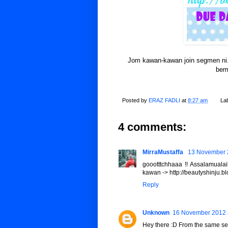
Jom kawan-kawan join segmen ni
berm
Posted by
ERAZ FADLI
at
8:27 am
La
4 comments:
MirraMustaffa
13 November 
goootttchhaaa !! Assalamuala
kawan -> http://beautyshinju.
Reply
Unknown
16 November 2012 
Hey there :D From the same se