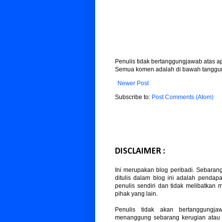
Penulis tidak bertanggungjawab atas 
Semua komen adalah di bawah tanggun
Newer Post
Subscribe to:
Post Comments (Atom)
DISCLAIMER :
Ini merupakan blog peribadi. Sebaran
ditulis dalam blog ini adalah pendapa
penulis sendiri dan tidak melibatkan
pihak yang lain.
Penulis tidak akan bertanggungja
menanggung sebarang kerugian atau