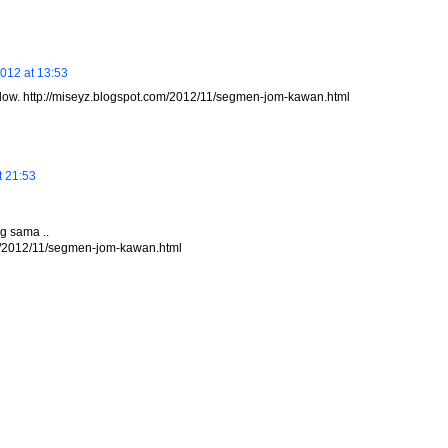
012 at 13:53
low. http://miseyz.blogspot.com/2012/11/segmen-jom-kawan.html
 21:53
g sama ..
om/2012/11/segmen-jom-kawan.html