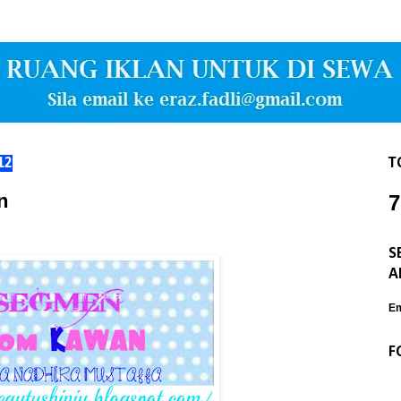
12
T
n
7
S
A
Em
F