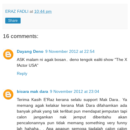
ERAZ FADLI
at
10:44 pm
Share
16 comments:
Dayang Deno
9 November 2012 at 22:54
ASK malam ni agak bosan.. deno tengok ealiti show "The X
fActor USA"
Reply
bicara mak dara
9 November 2012 at 23:04
Terima Kasih E'Raz kerana selalu support Mak Dara.. Ya
memang agak kelakar kerana Mak Dara difahamkan ada
banyak pihak yang tak terlibat pun mendapat jemputan tapi
calon jangankan nak jemput diberitahu akan
pencalonannya pun tidak memang something very funny
lah hahaha.. . Apa apapun semoga tiadalah calon calon