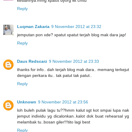
kesiannya.mmg xpatot dyorg wt cmtu
Reply
Luqman Zakaria
9 November 2012 at 23:32
jemputan pon xde? xpatut xpatut terjah blog mak dara jap!
Reply
Daus Redscarz
9 November 2012 at 23:33
thanks for info.. dah terjah blog mak dara.. memang terkejut
dengan perkara itu.. tak patut tak patut..
Reply
Unknown
9 November 2012 at 23:56
loh buleh pulak lagu tu??hmm kalut sgt kot smpai lupa nak
jemput individu yg dicalonkan..kalot dok buat rehearsal yg
melambak tu..bosan giler!!!tito lagi best
Reply