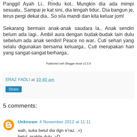
Panggil Ayah Li.. Rindu kot.. Mungkin dia ada mimpi
sesuatu.. Sampai je kat sini, dia tengah tidur.. Dia bangun je,
terus pergi dekat dia.. So sila mandi dan kita keluar jom!
Sekarang bermain anak-anak saudara la.. Anak sendiri
belum ada lagi.. Ambil aura dengan budak-budak lain dulu
sebelum ada anak sendiri! Peace no war.. Cuti sehari yang
selalu digunakan bersama keluarga.. Cuti merupakan hari
yang sangat-sangat berharga..
Published with Blogger-droid v2.0.9
ERAZ FADLI
at
10:40 am
Share
5 comments:
Unknown
4 November 2012 at 11:11
wah, suka betul dia dgn e'raz...=)
betul, praktis dulu. =D