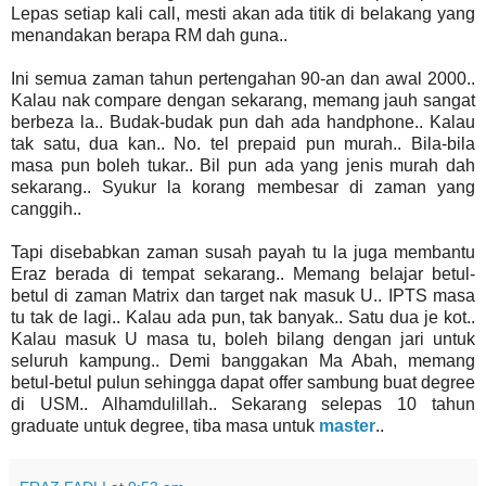
Lepas setiap kali call, mesti akan ada titik di belakang yang
menandakan berapa RM dah guna..
Ini semua zaman tahun pertengahan 90-an dan awal 2000..
Kalau nak compare dengan sekarang, memang jauh sangat
berbeza la.. Budak-budak pun dah ada handphone.. Kalau
tak satu, dua kan.. No. tel prepaid pun murah.. Bila-bila
masa pun boleh tukar.. Bil pun ada yang jenis murah dah
sekarang.. Syukur la korang membesar di zaman yang
canggih..
Tapi disebabkan zaman susah payah tu la juga membantu
Eraz berada di tempat sekarang.. Memang belajar betul-
betul di zaman Matrix dan target nak masuk U.. IPTS masa
tu tak de lagi.. Kalau ada pun, tak banyak.. Satu dua je kot..
Kalau masuk U masa tu, boleh bilang dengan jari untuk
seluruh kampung.. Demi banggakan Ma Abah, memang
betul-betul pulun sehingga dapat offer sambung buat degree
di USM.. Alhamdulillah.. Sekarang selepas 10 tahun
graduate untuk degree, tiba masa untuk
master
..