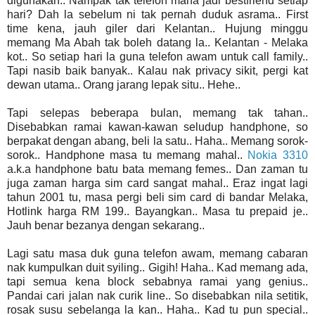
digunakan.. Nampak tak telefon mana jadi bestfriend setiap
hari? Dah la sebelum ni tak pernah duduk asrama.. First
time kena, jauh giler dari Kelantan.. Hujung minggu
memang Ma Abah tak boleh datang la.. Kelantan - Melaka
kot.. So setiap hari la guna telefon awam untuk call family..
Tapi nasib baik banyak.. Kalau nak privacy sikit, pergi kat
dewan utama.. Orang jarang lepak situ.. Hehe..
Tapi selepas beberapa bulan, memang tak tahan..
Disebabkan ramai kawan-kawan seludup handphone, so
berpakat dengan abang, beli la satu.. Haha.. Memang sorok-
sorok.. Handphone masa tu memang mahal..
Nokia 3310
a.k.a handphone batu bata memang femes.. Dan zaman tu
juga zaman harga sim card sangat mahal.. Eraz ingat lagi
tahun 2001 tu, masa pergi beli sim card di bandar Melaka,
Hotlink harga RM 199.. Bayangkan.. Masa tu prepaid je..
Jauh benar bezanya dengan sekarang..
Lagi satu masa duk guna telefon awam, memang cabaran
nak kumpulkan duit syiling.. Gigih! Haha.. Kad memang ada,
tapi semua kena block sebabnya ramai yang genius..
Pandai cari jalan nak curik line.. So disebabkan nila setitik,
rosak susu sebelanga la kan.. Haha.. Kad tu pun special..