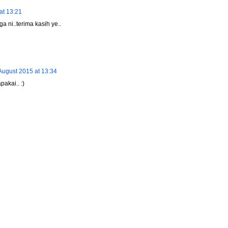
at 13:21
a ni..terima kasih ye..
August 2015 at 13:34
akai.. :)