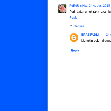
PeRdU cINta
24 August 2015 
Peringatan untuk raka rakan jug
Reply
Replies
ERAZ FADLI
24 
Mungkin boleh digunap
Reply