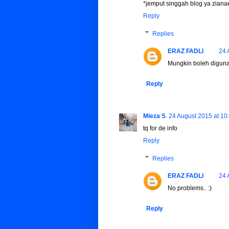
*jemput singgah blog ya zian
Reply
Replies
ERAZ FADLI
24 
Mungkin boleh digunap
Reply
Mieza S
24 August 2015 at 10
tq for de info
Reply
Replies
ERAZ FADLI
24 
No problems.. :)
Reply