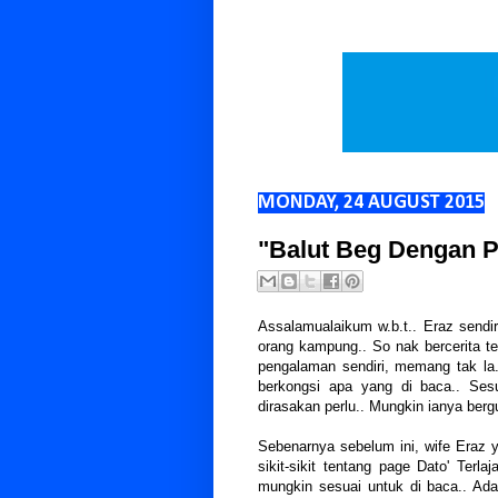
MONDAY, 24 AUGUST 2015
"Balut Beg Dengan Pl
Assalamualaikum w.b.t.. Eraz sendir
orang kampung.. So nak bercerita te
pengalaman sendiri, memang tak la
berkongsi apa yang di baca.. Ses
dirasakan perlu.. Mungkin ianya b
Sebenarnya sebelum ini, wife Eraz ya
sikit-sikit tentang page Dato' Terl
mungkin sesuai untuk di baca.. Ada