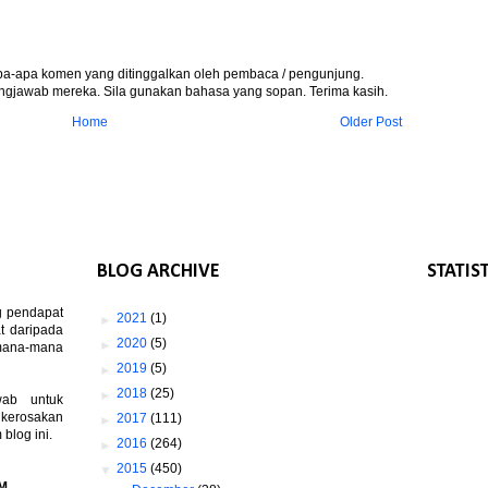
apa-apa komen yang ditinggalkan oleh pembaca / pengunjung.
gjawab mereka. Sila gunakan bahasa yang sopan. Terima kasih.
Home
Older Post
BLOG ARCHIVE
STATIS
g pendapat
►
2021
(1)
t daripada
►
2020
(5)
 mana-mana
►
2019
(5)
►
2018
(25)
wab untuk
 kerosakan
►
2017
(111)
log ini.
►
2016
(264)
▼
2015
(450)
M