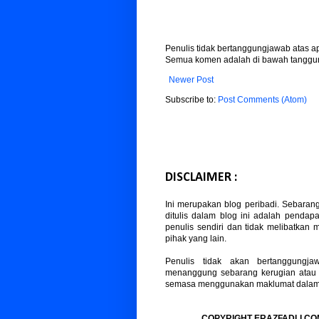
Penulis tidak bertanggungjawab atas 
Semua komen adalah di bawah tanggun
Newer Post
Subscribe to:
Post Comments (Atom)
DISCLAIMER :
Ini merupakan blog peribadi. Sebaran
ditulis dalam blog ini adalah pendapa
penulis sendiri dan tidak melibatkan
pihak yang lain.
Penulis tidak akan bertanggungja
menanggung sebarang kerugian atau
semasa menggunakan maklumat dalam b
COPYRIGHT ERAZFADLI.CO