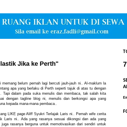
T
astik Jika ke Perth"
7
S
i memang belum pernah lagi bercuti jauh-jauh ni.. Al-maklum la
A
ntang apa yang berlaku di Perth seperti tajuk di atas tu dengan
.. Tapi dalam pada suka menulis dan membaca, tak salah kita
Em
uai dengan tagline blog ni, menulis dan berkongsi apa yang
erguna kepada mana-mana pembaca..
F
ng LIKE page Aliff Syukri Terlajak Laris ni.. Pernah wife cerita
ajak Laris ni.. Ada yang rasanya sesuai dikongsi dan ada yang
 juga rasanya berguna untuk memotivasikan dari sendiri untuk