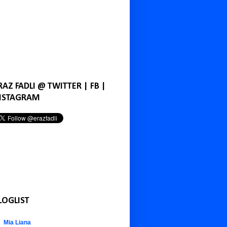
RAZ FADLI @ TWITTER | FB |
NSTAGRAM
LOGLIST
Mia Liana