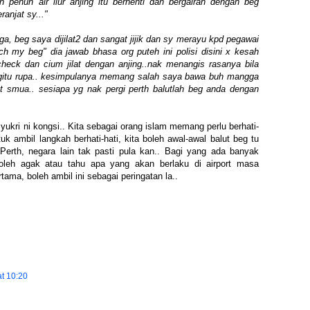
n penuh air liur anjing itu berhenti dan bergairah dengan beg
ranjat sy..."
ga, beg saya dijilat2 dan sangat jijik dan sy merayu kpd pegawai
h my beg" dia jawab bhasa org puteh ini polisi disini x kesah
check dan cium jilat dengan anjing..nak menangis rasanya bila
egitu rupa.. kesimpulanya memang salah saya bawa buh mangga
 smua.. sesiapa yg nak pergi perth balutlah beg anda dengan
Syukri ni kongsi.. Kita sebagai orang islam memang perlu berhati-
uk ambil langkah berhati-hati, kita boleh awal-awal balut beg tu
 Perth, negara lain tak pasti pula kan.. Bagi yang ada banyak
oleh agak atau tahu apa yang akan berlaku di airport masa
tama, boleh ambil ini sebagai peringatan la..
t 10:20