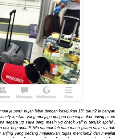
smpai je perth hujan lebat dengan kesejukan 13* turun2 je banyak
ecurity kastam yang menjaga dengan beberapa ekor anjing hitam
 negara yg saya pergi mesin yg check kali ni terajak spcial..
m cek beg anda!!! bila sampai lah satu masa giliran saya sy dah
r anjing yang sedang mnjalankan tugas mencium2 dan menjilat