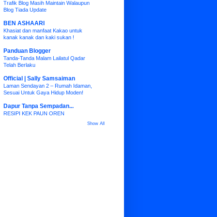
Trafik Blog Masih Maintain Walaupun
Blog Tiada Update
BEN ASHAARI
Khasiat dan manfaat Kakao untuk
kanak kanak dan kaki sukan !
Panduan Blogger
Tanda-Tanda Malam Lailatul Qadar
Telah Berlaku
Official | Sally Samsaiman
Laman Sendayan 2 – Rumah Idaman,
Sesuai Untuk Gaya Hidup Moden!
Dapur Tanpa Sempadan...
RESIPI KEK PAUN OREN
Show All