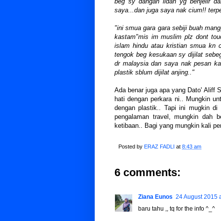
beg sy dangan lidah yg benjelir da
saya...dan juga saya nak cium!! terpe
"ini smua gara gara sebiji buah mang
kastam"mis im muslim plz dont touc
islam hindu atau kristian smua kn 
tengok beg kesukaan sy dijilat seb
dr malaysia dan saya nak pesan kat
plastik sblum dijilat anjing.."
Ada benar juga apa yang Dato'
Aliff 
hati dengan perkara ni.. Mungkin unt
dengan plastik.. Tapi ini mugkin di
pengalaman travel, mungkin dah b
ketibaan.. Bagi yang mungkin kali per
Posted by
ERAZ FADLI
at
8:43 am
6 comments:
Ziana Eunos
24 August 2015 a
baru tahu ,, tq for the info ^_^