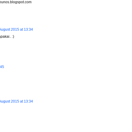
aeunos.blogspot.com
August 2015 at 13:34
akai.. :)
:45
August 2015 at 13:34