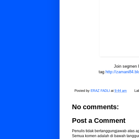
Join segmen l
tag
http://zamani84.b
Posted by
ERAZ FADLI
at
9:44 am
La
No comments:
Post a Comment
Penulis tidak bertanggungjawab atas 
Semua komen adalah di bawah tanggun