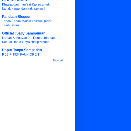
BEN ASHAARI
Khasiat dan manfaat Kakao untuk
kanak kanak dan kaki sukan !
Panduan Blogger
Tanda-Tanda Malam Lailatul Qadar
Telah Berlaku
Official | Sally Samsaiman
Laman Sendayan 2 – Rumah Idaman,
Sesuai Untuk Gaya Hidup Moden!
Dapur Tanpa Sempadan...
RESIPI KEK PAUN OREN
Show All