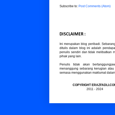
Subscribe to:
Post Comments (Atom)
DISCLAIMER :
Ini merupakan blog peribadi. Sebaran
ditulis dalam blog ini adalah pendapa
penulis sendiri dan tidak melibatkan
pihak yang lain.
Penulis tidak akan bertanggungja
menanggung sebarang kerugian atau
semasa menggunakan maklumat dalam b
COPYRIGHT ERAZFADLI.CO
2011 - 2024