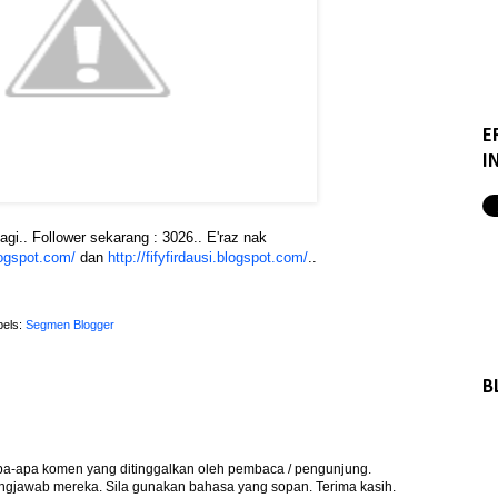
E
I
agi.. Follower sekarang : 3026.. E'raz nak
logspot.com/
dan
http://fifyfirdausi.blogspot.com/
..
bels:
Segmen Blogger
B
apa-apa komen yang ditinggalkan oleh pembaca / pengunjung.
gjawab mereka. Sila gunakan bahasa yang sopan. Terima kasih.