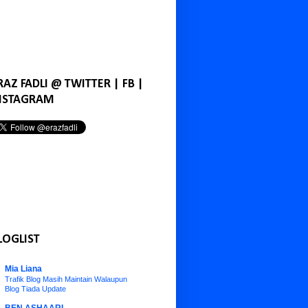
RAZ FADLI @ TWITTER | FB |
NSTAGRAM
LOGLIST
Mia Liana
Trafik Blog Masih Maintain Walaupun
Blog Tiada Update