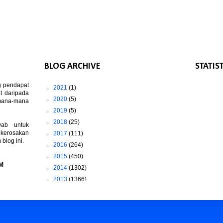
BLOG ARCHIVE
STATIS
g pendapat
►
2021
(1)
t daripada
►
2020
(5)
 mana-mana
►
2019
(5)
►
2018
(25)
wab untuk
 kerosakan
►
2017
(111)
log ini.
►
2016
(264)
►
2015
(450)
M
►
2014
(1302)
►
2013
(1366)
▼
2012
(1673)
►
December
(83)
►
November
(155)