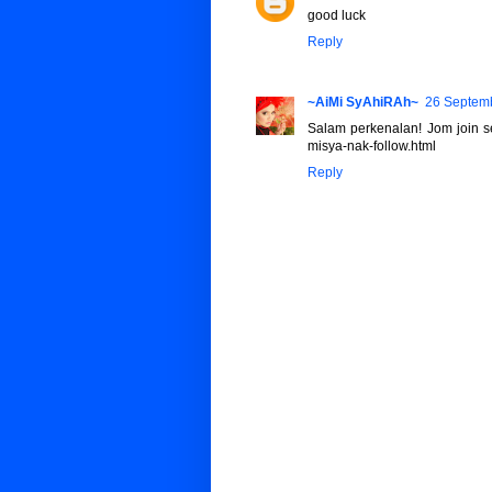
good luck
Reply
~AiMi SyAhiRAh~
26 Septemb
Salam perkenalan! Jom join s
misya-nak-follow.html
Reply