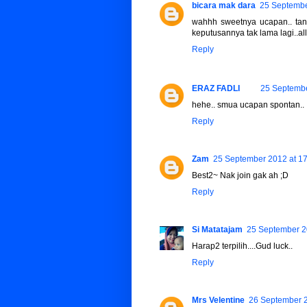
bicara mak dara
25 Septembe
wahhh sweetnya ucapan.. tan
keputusannya tak lama lagi..all
Reply
ERAZ FADLI
25 Septembe
hehe.. smua ucapan spontan.. 
Reply
Zam
25 September 2012 at 1
Best2~ Nak join gak ah ;D
Reply
Si Matatajam
25 September 2
Harap2 terpilih....Gud luck..
Reply
Mrs Velentine
26 September 2