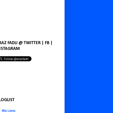
RAZ FADLI @ TWITTER | FB |
NSTAGRAM
LOGLIST
Mia Liana