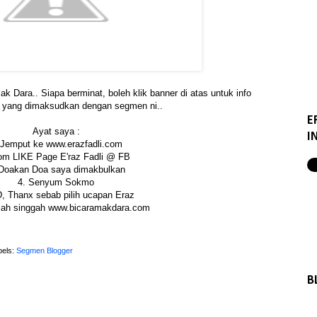
 Dara.. Siapa berminat, boleh klik banner di atas untuk info
 yang dimaksudkan dengan segmen ni..
E
Ayat saya :
I
 Jemput ke www.erazfadli.com
om LIKE Page E'raz Fadli @ FB
 Doakan Doa saya dimakbulkan
4. Senyum Sokmo
, Thanx sebab pilih ucapan Eraz
ulah singgah www.bicaramakdara.com
bels:
Segmen Blogger
B