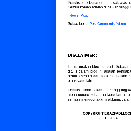
Penulis tidak bertanggungjawab atas 
Semua komen adalah di bawah tanggun
Newer Post
Subscribe to:
Post Comments (Atom)
DISCLAIMER :
Ini merupakan blog peribadi. Sebaran
ditulis dalam blog ini adalah pendapa
penulis sendiri dan tidak melibatkan
pihak yang lain.
Penulis tidak akan bertanggungja
menanggung sebarang kerugian atau
semasa menggunakan maklumat dalam b
COPYRIGHT ERAZFADLI.CO
2011 - 2024