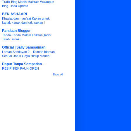
Trafik Blog Masih Maintain Walaupun
Blog Tiada Update
BEN ASHAARI
Khasiat dan manfaat Kakao untuk
kanak kanak dan kaki sukan !
Panduan Blogger
Tanda-Tanda Malam Lailatul Qadar
Telah Berlaku
Official | Sally Samsaiman
Laman Sendayan 2 – Rumah Idaman,
Sesuai Untuk Gaya Hidup Moden!
Dapur Tanpa Sempadan...
RESIPI KEK PAUN OREN
Show All