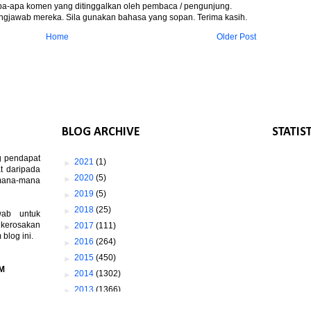
apa-apa komen yang ditinggalkan oleh pembaca / pengunjung.
gjawab mereka. Sila gunakan bahasa yang sopan. Terima kasih.
Home
Older Post
BLOG ARCHIVE
STATIS
g pendapat
►
2021
(1)
t daripada
►
2020
(5)
 mana-mana
►
2019
(5)
►
2018
(25)
wab untuk
 kerosakan
►
2017
(111)
log ini.
►
2016
(264)
►
2015
(450)
M
►
2014
(1302)
►
2013
(1366)
▼
2012
(1673)