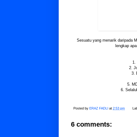
Sesuatu yang menarik daripada Mak
lengkap apa
1.
2. J
3.
5. MD
6. Selal
Posted by
ERAZ FADLI
at
2:53 pm
La
6 comments: