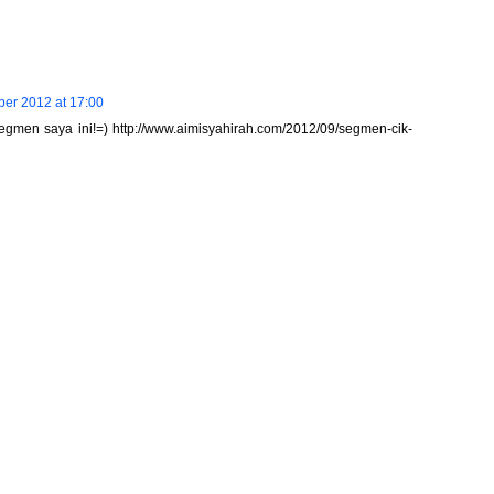
er 2012 at 17:00
egmen saya ini!=) http://www.aimisyahirah.com/2012/09/segmen-cik-