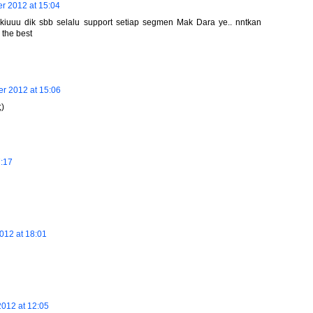
r 2012 at 15:04
kiuuu dik sbb selalu support setiap segmen Mak Dara ye.. nntkan
 the best
r 2012 at 15:06
;)
7:17
012 at 18:01
012 at 12:05