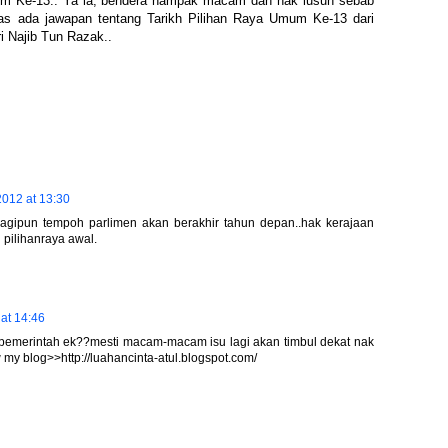
mum Ke-13.. Ya la, bendera nampak macam dah nak lusuh sebab
atas ada jawapan tentang Tarikh Pilihan Raya Umum Ke-13 dari
i Najib Tun Razak..
012 at 13:30
lagipun tempoh parlimen akan berakhir tahun depan..hak kerajaan
pilihanraya awal.
at 14:46
pemerintah ek??mesti macam-macam isu lagi akan timbul dekat nak
w my blog>>http://luahancinta-atul.blogspot.com/