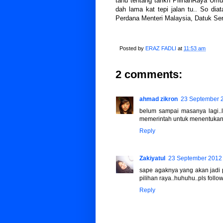
tahu tentang tarikh PilihanRaya U
dah lama kat tepi jalan tu.. So di
Perdana Menteri Malaysia, Datuk Ser
Posted by
ERAZ FADLI
at
11:53 am
2 comments:
ahmad zikron
23 September 2
belum sampai masanya lagi..
memerintah untuk menentukan 
Reply
Zakiyatul
23 September 2012 
sape agaknya yang akan jadi 
pilihan raya..huhuhu..pls follo
Reply