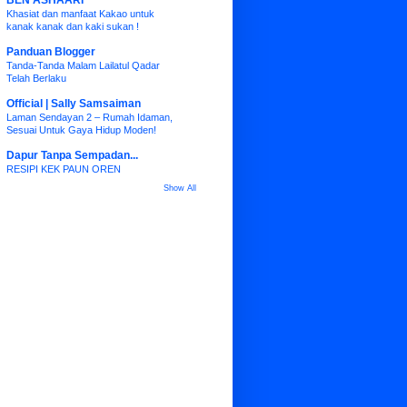
BEN ASHAARI
Khasiat dan manfaat Kakao untuk
kanak kanak dan kaki sukan !
Panduan Blogger
Tanda-Tanda Malam Lailatul Qadar
Telah Berlaku
Official | Sally Samsaiman
Laman Sendayan 2 – Rumah Idaman,
Sesuai Untuk Gaya Hidup Moden!
Dapur Tanpa Sempadan...
RESIPI KEK PAUN OREN
Show All