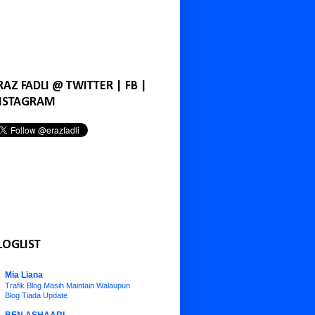
RAZ FADLI @ TWITTER | FB |
NSTAGRAM
LOGLIST
Mia Liana
Trafik Blog Masih Maintain Walaupun
Blog Tiada Update