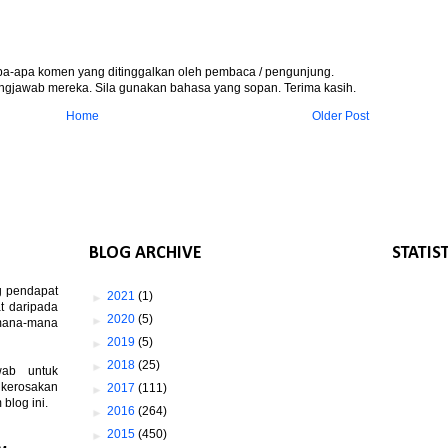
apa-apa komen yang ditinggalkan oleh pembaca / pengunjung.
gjawab mereka. Sila gunakan bahasa yang sopan. Terima kasih.
Home
Older Post
BLOG ARCHIVE
STATIS
g pendapat
►
2021
(1)
t daripada
►
2020
(5)
 mana-mana
►
2019
(5)
►
2018
(25)
wab untuk
 kerosakan
►
2017
(111)
log ini.
►
2016
(264)
►
2015
(450)