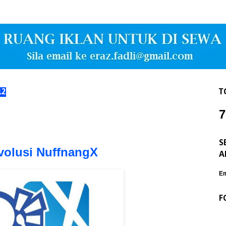
12
T
7
S
volusi NuffnangX
A
Em
F