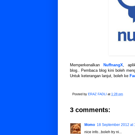
Memperkenalkan
NuffnangX
, apl
blog.. Pembaca blog kini boleh men
Untuk keterangan lanjut, boleh ke
Fa
Posted by
ERAZ FADLI
at
1:28 pm
3 comments:
Momo
18 September 2012 at 
nice info...boleh try ni...