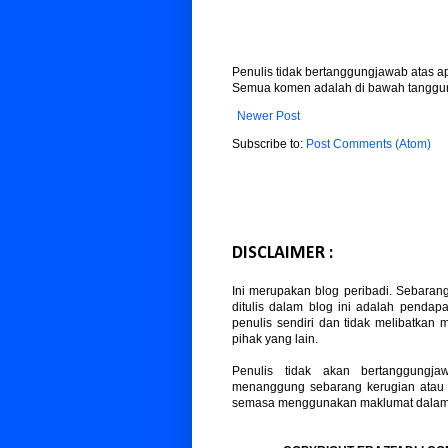
Penulis tidak bertanggungjawab atas 
Semua komen adalah di bawah tanggun
Newer Post
Subscribe to:
Post Comments (Atom)
DISCLAIMER :
Ini merupakan blog peribadi. Sebaran
ditulis dalam blog ini adalah pendapa
penulis sendiri dan tidak melibatkan
pihak yang lain.
Penulis tidak akan bertanggungja
menanggung sebarang kerugian atau
semasa menggunakan maklumat dalam b