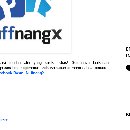
E
I
ikasi mudah alih yang direka khas! Semuanya berkaitan
gakses blog kegemaran anda walaupun di mana sahaja berada..
cebook Rasmi NuffnangX
..
B
13:38