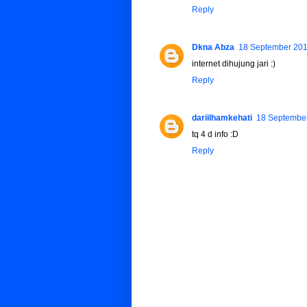
Reply
Dkna Abza
18 September 201
internet dihujung jari :)
Reply
dariilhamkehati
18 September
tq 4 d info :D
Reply