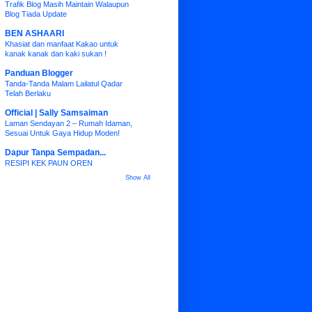
Trafik Blog Masih Maintain Walaupun
Blog Tiada Update
BEN ASHAARI
Khasiat dan manfaat Kakao untuk
kanak kanak dan kaki sukan !
Panduan Blogger
Tanda-Tanda Malam Lailatul Qadar
Telah Berlaku
Official | Sally Samsaiman
Laman Sendayan 2 – Rumah Idaman,
Sesuai Untuk Gaya Hidup Moden!
Dapur Tanpa Sempadan...
RESIPI KEK PAUN OREN
Show All