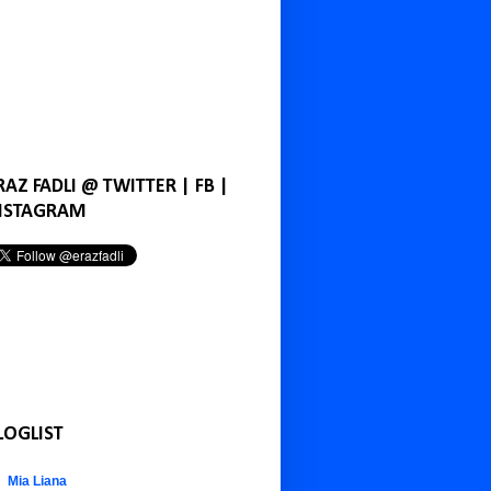
RAZ FADLI @ TWITTER | FB |
NSTAGRAM
LOGLIST
Mia Liana