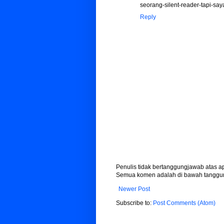
seorang-silent-reader-tapi-say
Reply
Penulis tidak bertanggungjawab atas 
Semua komen adalah di bawah tanggun
Newer Post
Subscribe to:
Post Comments (Atom)