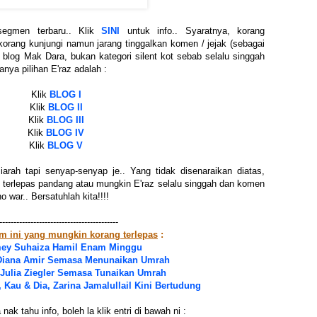
egmen terbaru.. Klik
SINI
untuk info.. Syaratnya, korang
korang kunjungi namun jarang tinggalkan komen / jejak (sebagai
uk blog Mak Dara, bukan kategori silent kot sebab selalu singgah
nya pilihan E'raz adalah :
Klik
BLOG I
Klik
BLOG II
Klik
BLOG III
Klik
BLOG IV
Klik
BLOG V
iarah tapi senyap-senyap je.. Yang tidak disenaraikan diatas,
 terlepas pandang atau mungkin E'raz selalu singgah dan komen
o war.. Bersatuhlah kita!!!!
------------------------------------------
um ini yang mungkin korang terlepas
:
ey Suhaiza Hamil Enam Minggu
iana Amir Semasa Menunaikan Umrah
ulia Ziegler Semasa Tunaikan Umrah
 Kau & Dia, Zarina Jamalullail Kini Bertudung
nak tahu info, boleh la klik entri di bawah ni :