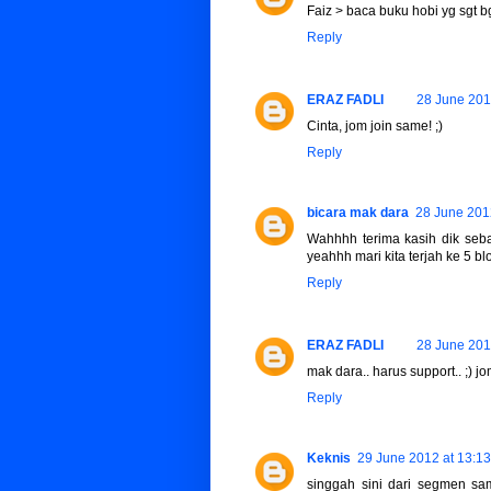
Faiz > baca buku hobi yg sgt bgs
Reply
ERAZ FADLI
28 June 201
Cinta, jom join same! ;)
Reply
bicara mak dara
28 June 201
Wahhhh terima kasih dik sebab
yeahhh mari kita terjah ke 5 b
Reply
ERAZ FADLI
28 June 201
mak dara.. harus support.. ;) jo
Reply
Keknis
29 June 2012 at 13:13
singgah sini dari segmen sam