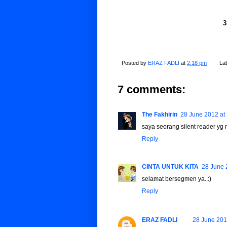
3
Posted by
ERAZ FADLI
at
2:18 pm
La
7 comments:
The Fakhirin
28 June 2012 at
saya seorang silent reader y
Reply
CINTA UNTUK KITA
28 June 
selamat bersegmen ya..:)
Reply
ERAZ FADLI
28 June 201