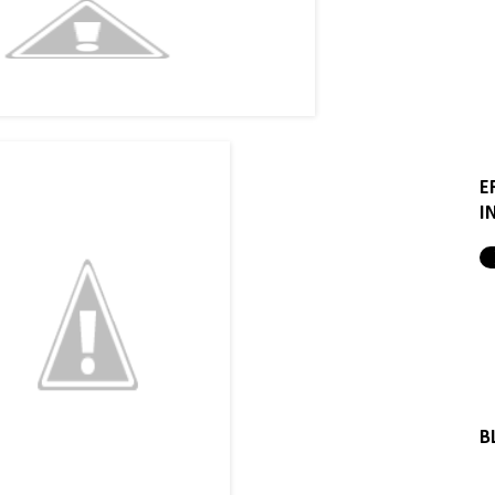
E
I
B