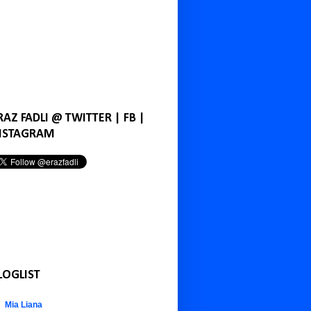
RAZ FADLI @ TWITTER | FB |
NSTAGRAM
LOGLIST
Mia Liana