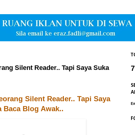
T
ng Silent Reader.. Tapi Saya Suka
7
S
A
rang Silent Reader.. Tapi Saya
Em
 Baca Blog Awak..
F