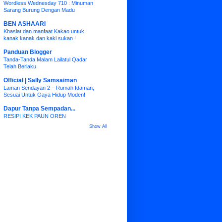
Wordless Wednesday 710 : Minuman
Sarang Burung Dengan Madu
BEN ASHAARI
Khasiat dan manfaat Kakao untuk
kanak kanak dan kaki sukan !
Panduan Blogger
Tanda-Tanda Malam Lailatul Qadar
Telah Berlaku
Official | Sally Samsaiman
Laman Sendayan 2 – Rumah Idaman,
Sesuai Untuk Gaya Hidup Moden!
Dapur Tanpa Sempadan...
RESIPI KEK PAUN OREN
Show All