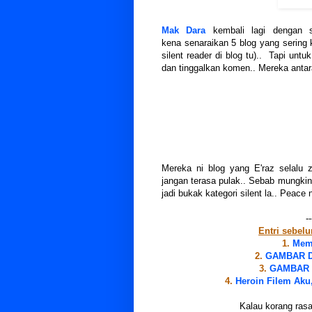
Mak Dara
kembali lagi dengan s
kena senaraikan 5 blog yang sering 
silent reader di blog tu).. Tapi unt
dan tinggalkan komen.. Mereka antara
Mereka ni blog yang E'raz selalu z
jangan terasa pulak.. Sebab mungkin
jadi bukak kategori silent la.. Peace n
--
Entri sebel
1.
Mem
2.
GAMBAR D
3.
GAMBAR J
4.
Heroin Filem Aku,
Kalau korang rasa 