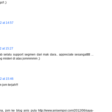
!! ;)
2 at 14:57
2 at 15:27
 selalu support segmen dari mak dara.. appreciate sesangattttt ...
log misteri di atas jommmmm ;)
2 at 15:46
m jom terjah!!!
a, jom ke blog anis pula http://www.anisempoi.com/2012/06/saya-