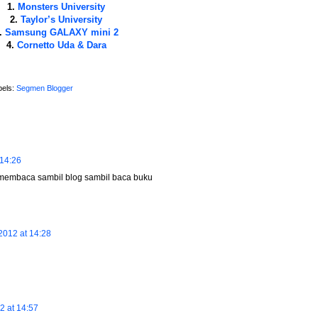
1.
Monsters University
2.
Taylor’s University
.
Samsung GALAXY mini 2
4.
Cornetto Uda & Dara
bels:
Segmen Blogger
 14:26
g membaca sambil blog sambil baca buku
2012 at 14:28
2 at 14:57