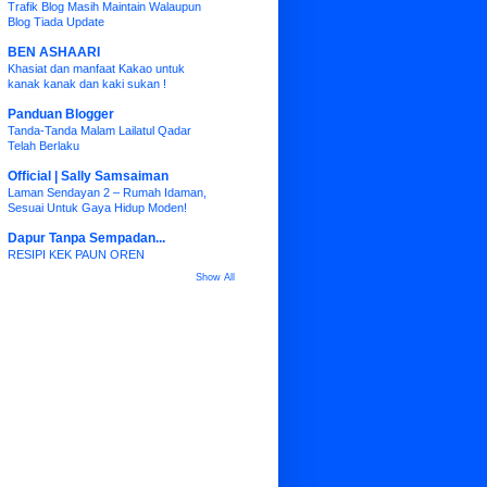
Trafik Blog Masih Maintain Walaupun
Blog Tiada Update
BEN ASHAARI
Khasiat dan manfaat Kakao untuk
kanak kanak dan kaki sukan !
Panduan Blogger
Tanda-Tanda Malam Lailatul Qadar
Telah Berlaku
Official | Sally Samsaiman
Laman Sendayan 2 – Rumah Idaman,
Sesuai Untuk Gaya Hidup Moden!
Dapur Tanpa Sempadan...
RESIPI KEK PAUN OREN
Show All