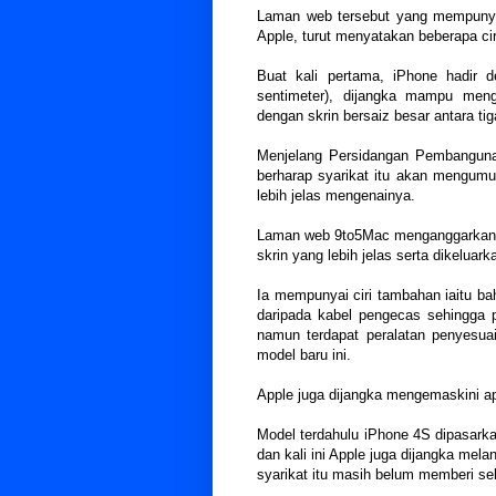
Laman web tersebut yang mempunya
Apple, turut menyatakan beberapa cir
Buat kali pertama, iPhone hadir de
sentimeter), dijangka mampu meng
dengan skrin bersaiz besar antara tig
Menjelang Persidangan Pembanguna
berharap syarikat itu akan mengumum
lebih jelas mengenainya.
Laman web 9to5Mac menganggarkan m
skrin yang lebih jelas serta dikeluar
Ia mempunyai ciri tambahan iaitu b
daripada kabel pengecas sehingga p
namun terdapat peralatan penyesua
model baru ini.
Apple juga dijangka mengemaskini ap
Model terdahulu iPhone 4S dipasarka
dan kali ini Apple juga dijangka mel
syarikat itu masih belum memberi se