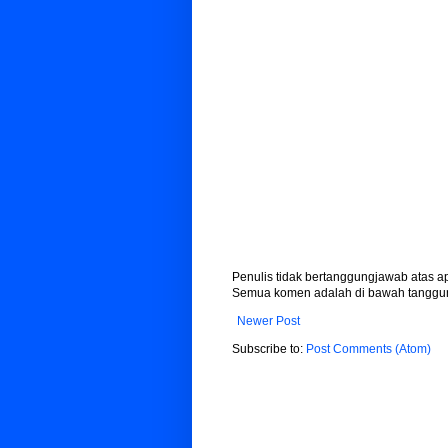
Penulis tidak bertanggungjawab atas 
Semua komen adalah di bawah tanggun
Newer Post
Subscribe to:
Post Comments (Atom)