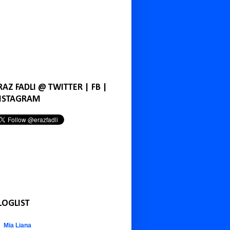
RAZ FADLI @ TWITTER | FB |
NSTAGRAM
LOGLIST
Mia Liana