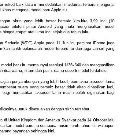
i rekod baik dalam mendedahkan maklumat terbaru mengenai
i khas mengenai model baru Apple itu.
ngan skrin yang lebih besar bersaiz kira-kira 3.99 inci (10
atasi telefon pintar Android yang mula menghasilkan model
a hingga empat atau lima inci sejak dua tahun lalu.
n Sedunia (WDC) Apple pada 11 Jun ini, peminat iPhone juga
kan tarikh pelancaran model terbaru itu dan juga ciri-ciri yang
odel baru itu mempunyai resolusi 1136x640 dan menghasilkan
kan dua warna, hitam dan putih, sama seperti model terdahulu.
ahagian penyambungan yang lebih kecil, bermakna aksesori lama
embesar suara yang bersaiz besar tidak akan dihasilkan lagi,
i bagi memastikan aksesori lama masih boleh digunakan bagi
likasinya untuk disesuaikan dengan skrin tersebut.
n di United Kingdom dan Amerika Syarikat pada 14 Oktober lalu
ancarkan model baru itu sempena musim luruh tahun ini, walaupun
barang bayangan sehingga kini.