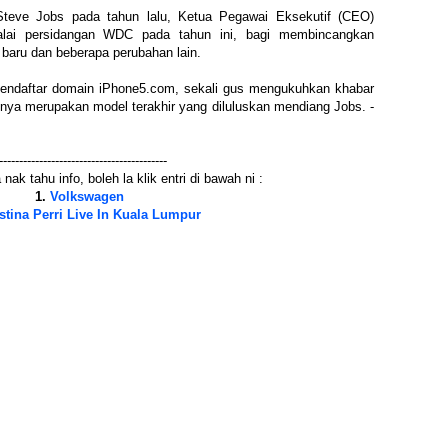
Steve Jobs pada tahun lalu, Ketua Pegawai Eksekutif (CEO)
lai persidangan WDC pada tahun ini, bagi membincangkan
baru dan beberapa perubahan lain.
mendaftar domain iPhone5.com, sekali gus mengukuhkan khabar
ya merupakan model terakhir yang diluluskan mendiang Jobs. -
------------------------------------------
nak tahu info, boleh la klik entri di bawah ni :
1.
Volkswagen
stina Perri Live In Kuala Lumpur