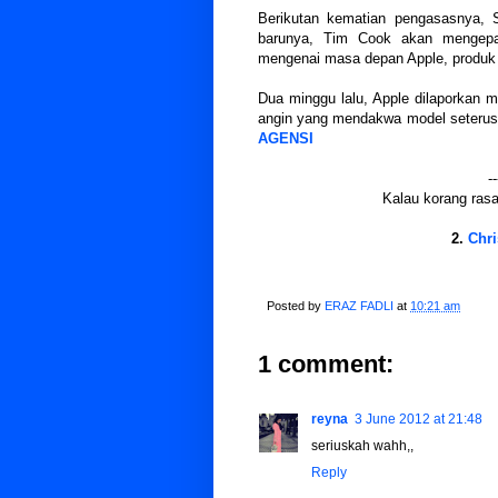
Berikutan kematian pengasasnya, 
barunya, Tim Cook akan mengepa
mengenai masa depan Apple, produk 
Dua minggu lalu, Apple dilaporkan 
angin yang mendakwa model seterusn
AGENSI
--
Kalau korang rasa 
2.
Chri
Posted by
ERAZ FADLI
at
10:21 am
1 comment:
reyna
3 June 2012 at 21:48
seriuskah wahh,,
Reply