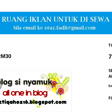
T
RM30
7
S
A
Em
F