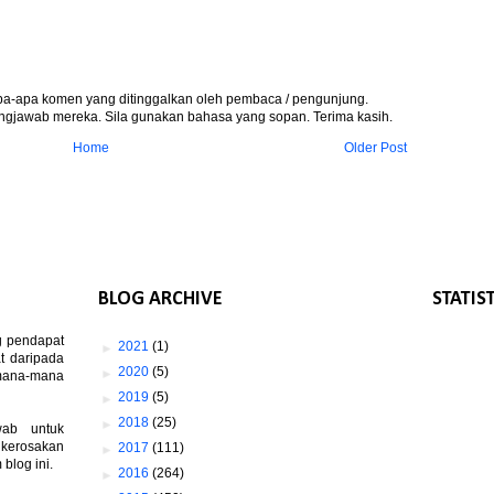
apa-apa komen yang ditinggalkan oleh pembaca / pengunjung.
gjawab mereka. Sila gunakan bahasa yang sopan. Terima kasih.
Home
Older Post
BLOG ARCHIVE
STATIS
g pendapat
►
2021
(1)
t daripada
►
2020
(5)
 mana-mana
►
2019
(5)
►
2018
(25)
wab untuk
 kerosakan
►
2017
(111)
log ini.
►
2016
(264)