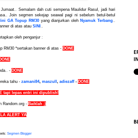
Jumaat.. Semalam dah cuti sempena Maulidur Rasul, jadi hari
sa.. Join segmen sekejap seawal pagi ni sebelum betul-betul
Mini GA Topup RM30
yang dianjurkan oleh
Nyamuk Terbang
..
banner di atas atau
SINI
..
etapkan oleh penganjur :
up RM30 *sertakan banner di atas -
DONE
E
I
DONE
nda.. -
DONE
ereka tahu -
zamani84
,
maszull
,
adiezaff
-
DONE
 tapi lepas entri ini dipublish!
an Random.org -
Baiklah ;)
ILA ALERT YA
B
bels:
Segmen Blogger