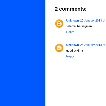
2 comments:
Unknown
25 January 2013 at
selamat bersegmen.....
Reply
Unknown
25 January 2013 at
goodluck!! =)
Reply