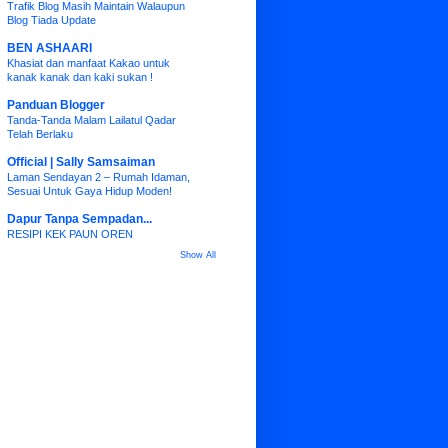
Trafik Blog Masih Maintain Walaupun
Blog Tiada Update
BEN ASHAARI
Khasiat dan manfaat Kakao untuk
kanak kanak dan kaki sukan !
Panduan Blogger
Tanda-Tanda Malam Lailatul Qadar
Telah Berlaku
Official | Sally Samsaiman
Laman Sendayan 2 – Rumah Idaman,
Sesuai Untuk Gaya Hidup Moden!
Dapur Tanpa Sempadan...
RESIPI KEK PAUN OREN
Show All