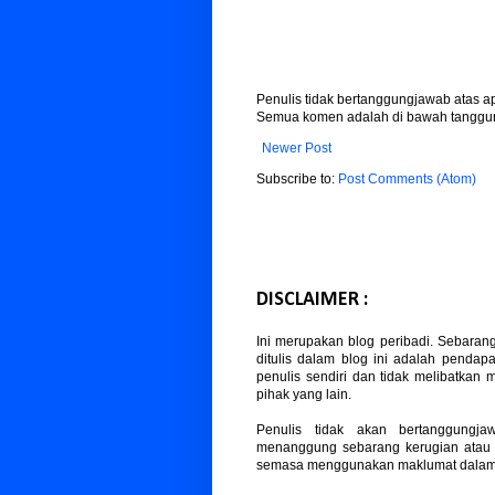
Penulis tidak bertanggungjawab atas 
Semua komen adalah di bawah tanggun
Newer Post
Subscribe to:
Post Comments (Atom)
DISCLAIMER :
Ini merupakan blog peribadi. Sebaran
ditulis dalam blog ini adalah pendapa
penulis sendiri dan tidak melibatkan
pihak yang lain.
Penulis tidak akan bertanggungja
menanggung sebarang kerugian atau
semasa menggunakan maklumat dalam b