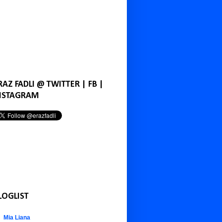
RAZ FADLI @ TWITTER | FB |
NSTAGRAM
LOGLIST
Mia Liana