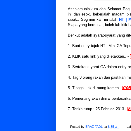
Assalamualaikum dan Selamat Pagi 
ini dan esok, bekerjalah macam bia
sibuk.. Segmen kali ini ialah
NT | 
Siapa yang berminat, boleh lah klik 
Berikut adalah syarat-syarat yang dit
1. Buat entry tajuk NT | Mini GA Top
2. KLIK satu link yang diletakkan.. -
3. Sertakan syarat GA dalam entry a
4. Tag 3 orang rakan dan pastikan m
5. Tinggal link di ruang komen -
DONE
6. Pemenang akan dinilai berdasark
7. Tarikh tutup : 25 Februari 2013 -
S
Posted by
ERAZ FADLI
at
8:35 am
La