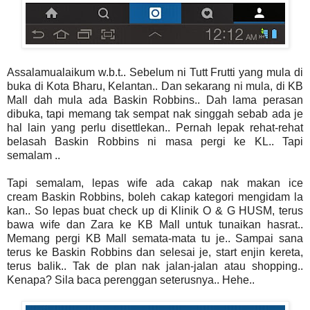
Assalamualaikum w.b.t.. Sebelum ni Tutt Frutti yang mula di
buka di Kota Bharu, Kelantan.. Dan sekarang ni mula, di KB
Mall dah mula ada Baskin Robbins.. Dah lama perasan
dibuka, tapi memang tak sempat nak singgah sebab ada je
hal lain yang perlu disettlekan.. Pernah lepak rehat-rehat
belasah Baskin Robbins ni masa pergi ke KL.. Tapi
semalam ..
Tapi semalam, lepas wife ada cakap nak makan ice
cream Baskin Robbins, boleh cakap kategori mengidam la
kan.. So lepas buat check up di Klinik O & G HUSM, terus
bawa wife dan Zara ke KB Mall untuk tunaikan hasrat..
Memang pergi KB Mall semata-mata tu je.. Sampai sana
terus ke Baskin Robbins dan selesai je, start enjin kereta,
terus balik.. Tak de plan nak jalan-jalan atau shopping..
Kenapa? Sila baca perenggan seterusnya.. Hehe..