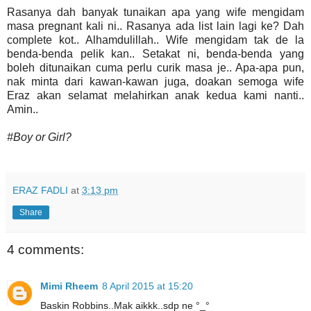
Rasanya dah banyak tunaikan apa yang wife mengidam
masa pregnant kali ni.. Rasanya ada list lain lagi ke? Dah
complete kot.. Alhamdulillah.. Wife mengidam tak de la
benda-benda pelik kan.. Setakat ni, benda-benda yang
boleh ditunaikan cuma perlu curik masa je.. Apa-apa pun,
nak minta dari kawan-kawan juga, doakan semoga wife
Eraz akan selamat melahirkan anak kedua kami nanti..
Amin..
#Boy or Girl?
ERAZ FADLI
at
3:13 pm
Share
4 comments:
Mimi Rheem
8 April 2015 at 15:20
Baskin Robbins..Mak aikkk..sdp ne °_°