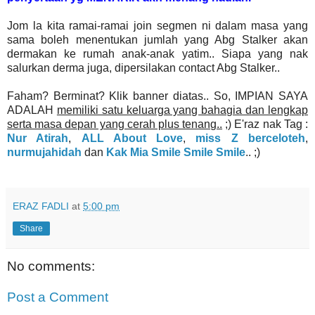
Jom la kita ramai-ramai join segmen ni dalam masa yang
sama boleh menentukan jumlah yang Abg Stalker akan
dermakan ke rumah anak-anak yatim.. Siapa yang nak
salurkan derma juga, dipersilakan contact Abg Stalker..
Faham? Berminat? Klik banner diatas.. So, IMPIAN SAYA
ADALAH
memiliki satu keluarga yang bahagia dan lengkap
serta masa depan yang cerah plus tenang..
;) E'raz nak Tag :
Nur Atirah
,
ALL About Love
,
miss Z berceloteh
,
nurmujahidah
dan
Kak Mia Smile Smile Smile
.. ;)
ERAZ FADLI
at
5:00 pm
Share
No comments:
Post a Comment