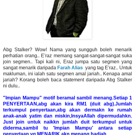
Abg Stalker? Wow! Nama yang sungguh boleh menarik
perhatian orang.. E'raz memang sangat-sangat-sangat suka
join segmen.. Tapi kali ni, Eraz jumpa satu segmen yang
sangat menarik daripada
Farah Alias
yang tag E'raz.. Untuk
makluman, ini ialah satu segmen amal jariah.. Kenapa amal
jariah? Korang boleh baca statement daripada Abg Stalker
ni dulu..
"Impian Mampu" motif beramal sambil menang.Setiap 1
PENYERTAAN,abg akan kira RM1 (duit abg).Jumlah
terkumpul penyertaan,abg akan dermakn ke rumah
anak-anak yatim dan miskin,InsyaAllah dipermudahkn.
Just join untuk naikkn jumlah duit terkumpul untuk
diderma,sambil tu 'Impian Mampu' antara setiap
penyertaan yg MENARIK akn menang hadiah.