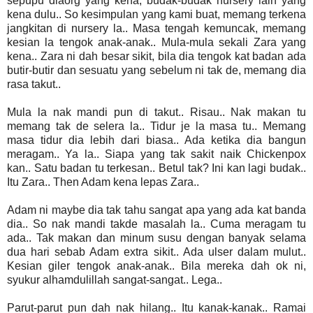
sepupu diaorg yang kena, budak-budak nursery lain yang
kena dulu.. So kesimpulan yang kami buat, memang terkena
jangkitan di nursery la.. Masa tengah kemuncak, memang
kesian la tengok anak-anak.. Mula-mula sekali Zara yang
kena.. Zara ni dah besar sikit, bila dia tengok kat badan ada
butir-butir dan sesuatu yang sebelum ni tak de, memang dia
rasa takut..
Mula la nak mandi pun di takut.. Risau.. Nak makan tu
memang tak de selera la.. Tidur je la masa tu.. Memang
masa tidur dia lebih dari biasa.. Ada ketika dia bangun
meragam.. Ya la.. Siapa yang tak sakit naik Chickenpox
kan.. Satu badan tu terkesan.. Betul tak? Ini kan lagi budak..
Itu Zara.. Then Adam kena lepas Zara..
Adam ni maybe dia tak tahu sangat apa yang ada kat banda
dia.. So nak mandi takde masalah la.. Cuma meragam tu
ada.. Tak makan dan minum susu dengan banyak selama
dua hari sebab Adam extra sikit.. Ada ulser dalam mulut..
Kesian giler tengok anak-anak.. Bila mereka dah ok ni,
syukur alhamdulillah sangat-sangat.. Lega..
Parut-parut pun dah nak hilang.. Itu kanak-kanak.. Ramai