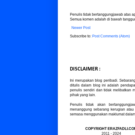
Penulis tidak bertanggungjawab atas 
Semua komen adalah di bawah tanggun
Newer Post
Subscribe to:
Post Comments (Atom)
DISCLAIMER :
Ini merupakan blog peribadi. Sebaran
ditulis dalam blog ini adalah pendapa
penulis sendiri dan tidak melibatkan
pihak yang lain.
Penulis tidak akan bertanggungja
menanggung sebarang kerugian atau
semasa menggunakan maklumat dalam b
COPYRIGHT ERAZFADLI.CO
2011 - 2024