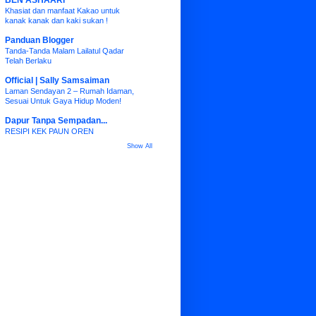
BEN ASHAARI
Khasiat dan manfaat Kakao untuk
kanak kanak dan kaki sukan !
Panduan Blogger
Tanda-Tanda Malam Lailatul Qadar
Telah Berlaku
Official | Sally Samsaiman
Laman Sendayan 2 – Rumah Idaman,
Sesuai Untuk Gaya Hidup Moden!
Dapur Tanpa Sempadan...
RESIPI KEK PAUN OREN
Show All