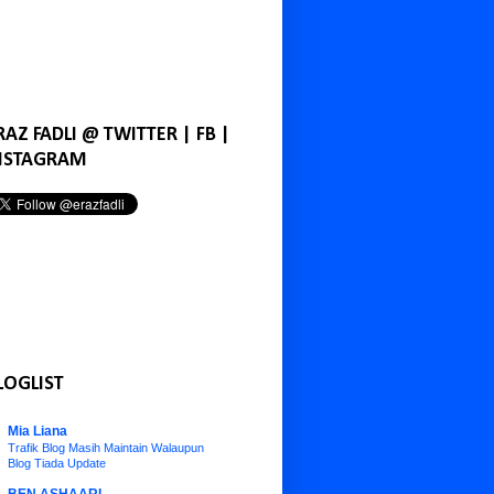
RAZ FADLI @ TWITTER | FB |
NSTAGRAM
LOGLIST
Mia Liana
Trafik Blog Masih Maintain Walaupun
Blog Tiada Update