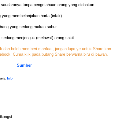
saudaranya tanpa pengetahuan orang yang didoakan.
g yang membelanjakan harta (infak).
Orang yang sedang makan sahur.
 sedang menjenguk (melawat) orang sakit.
rik dan boleh memberi manfaat, jangan lupa ye untuk Share kan
ebook. Cuma klik pada butang Share berwarna biru di bawah.
Sumber
bels:
Info
ikongsi .