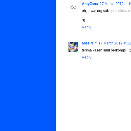
AmyZana
17 March 2012 at 1
oh, lawat org sakit pun didoa 
:))
Reply
Miss N™
17 March 2012 at 1
terima kaseh sudi berkongsi.. :
Reply