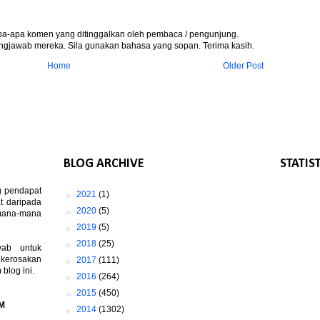
apa-apa komen yang ditinggalkan oleh pembaca / pengunjung.
gjawab mereka. Sila gunakan bahasa yang sopan. Terima kasih.
Home
Older Post
BLOG ARCHIVE
STATIS
g pendapat
►
2021
(1)
t daripada
►
2020
(5)
 mana-mana
►
2019
(5)
►
2018
(25)
wab untuk
 kerosakan
►
2017
(111)
log ini.
►
2016
(264)
►
2015
(450)
M
►
2014
(1302)