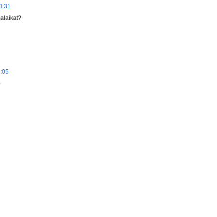
0:31
malaikat?
2:05
)