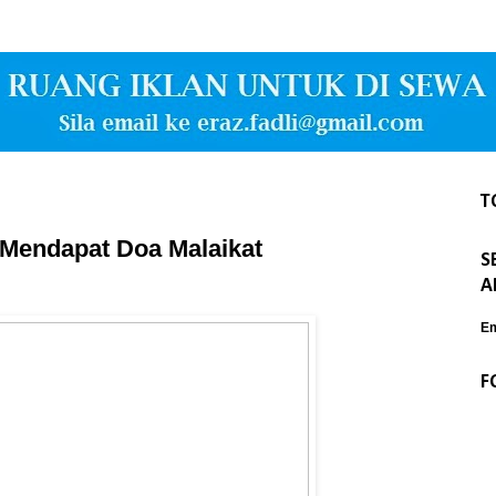
T
 Mendapat Doa Malaikat
S
A
Em
F