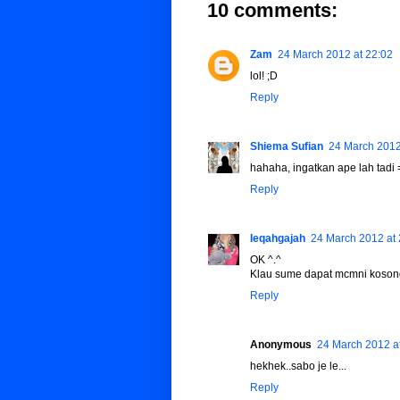
10 comments:
Zam
24 March 2012 at 22:02
lol! ;D
Reply
Shiema Sufian
24 March 2012
hahaha, ingatkan ape lah tadi 
Reply
Ieqahgajah
24 March 2012 at 
OK ^.^
Klau sume dapat mcmni koson
Reply
Anonymous
24 March 2012 a
hekhek..sabo je le...
Reply