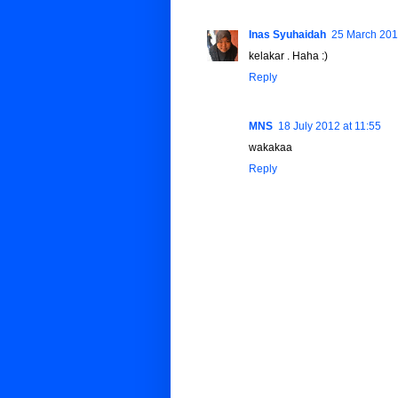
Inas Syuhaidah
25 March 201
kelakar . Haha :)
Reply
MNS
18 July 2012 at 11:55
wakakaa
Reply