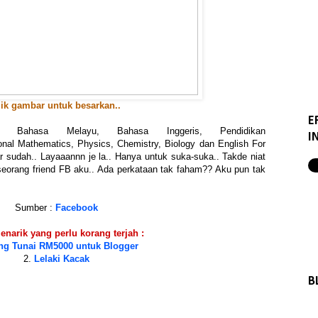
lik gambar untuk besarkan..
E
n Bahasa Melayu, Bahasa Inggeris, Pendidikan
I
onal Mathematics, Physics, Chemistry, Biology dan English For
 sudah.. Layaaannn je la.. Hanya untuk suka-suka.. Takde niat
seorang friend FB aku.. Ada perkataan tak faham?? Aku pun tak
Sumber :
Facebook
enarik yang perlu korang terjah :
g Tunai RM5000 untuk Blogger
2.
Lelaki Kacak
B