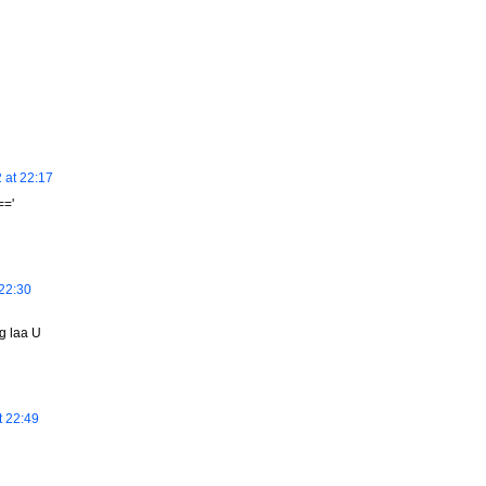
 at 22:17
=='
22:30
g laa U
t 22:49