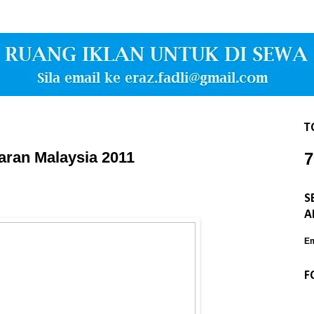
T
jaran Malaysia 2011
7
S
A
Em
F