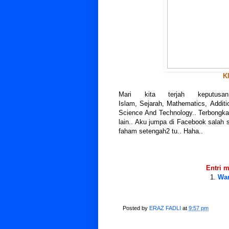
K
Mari kita terjah keputusa
Islam, Sejarah, Mathematics, Additi
Science And Technology.. Terbongkar
lain.. Aku jumpa di Facebook salah 
faham setengah2 tu.. Haha..
Entri m
1.
Wan
Posted by
ERAZ FADLI
at
9:57 pm