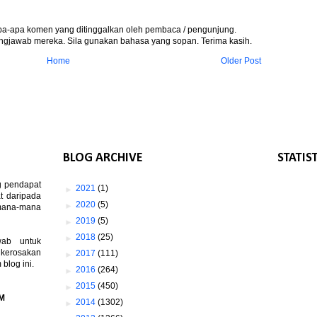
apa-apa komen yang ditinggalkan oleh pembaca / pengunjung.
gjawab mereka. Sila gunakan bahasa yang sopan. Terima kasih.
Home
Older Post
BLOG ARCHIVE
STATIS
g pendapat
►
2021
(1)
t daripada
►
2020
(5)
 mana-mana
►
2019
(5)
►
2018
(25)
wab untuk
 kerosakan
►
2017
(111)
log ini.
►
2016
(264)
►
2015
(450)
M
►
2014
(1302)