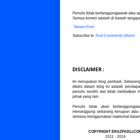
Penulis tidak bertanggungjawab atas 
Semua komen adalah di bawah tanggun
Newer Post
Subscribe to:
Post Comments (Atom)
DISCLAIMER :
Ini merupakan blog peribadi. Sebaran
ditulis dalam blog ini adalah pendapa
penulis sendiri dan tidak melibatkan
pihak yang lain.
Penulis tidak akan bertanggungja
menanggung sebarang kerugian atau
semasa menggunakan maklumat dalam b
COPYRIGHT ERAZFADLI.CO
2011 - 2024