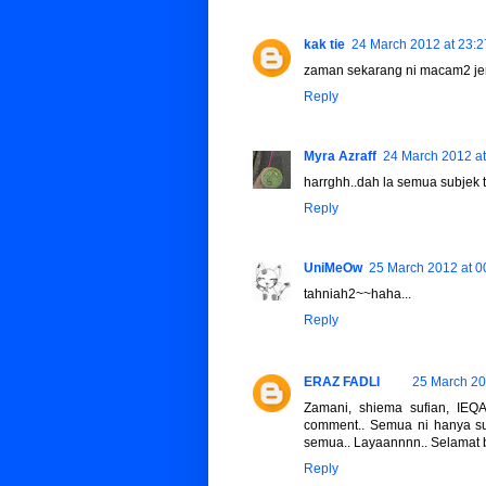
kak tie
24 March 2012 at 23:2
zaman sekarang ni macam2 jen
Reply
Myra Azraff
24 March 2012 at
harrghh..dah la semua subjek t
Reply
UniMeOw
25 March 2012 at 0
tahniah2~~haha...
Reply
ERAZ FADLI
25 March 20
Zamani, shiema sufian, IEQA
comment.. Semua ni hanya su
semua.. Layaannnn.. Selamat 
Reply