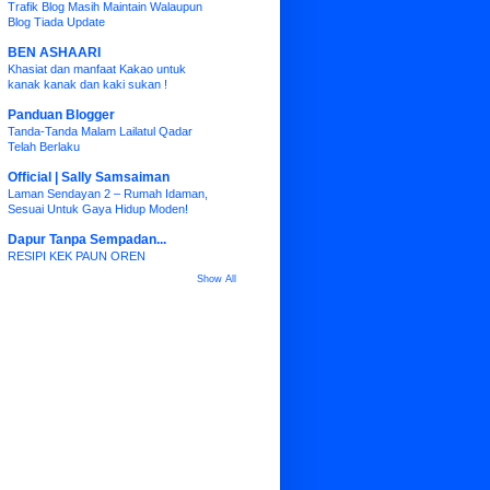
Trafik Blog Masih Maintain Walaupun
Blog Tiada Update
BEN ASHAARI
Khasiat dan manfaat Kakao untuk
kanak kanak dan kaki sukan !
Panduan Blogger
Tanda-Tanda Malam Lailatul Qadar
Telah Berlaku
Official | Sally Samsaiman
Laman Sendayan 2 – Rumah Idaman,
Sesuai Untuk Gaya Hidup Moden!
Dapur Tanpa Sempadan...
RESIPI KEK PAUN OREN
Show All