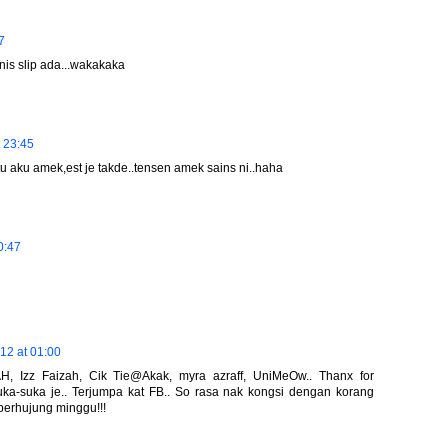
7
is slip ada...wakakaka
 23:45
u aku amek,est je takde..tensen amek sains ni..haha
0:47
12 at 01:00
H, Izz Faizah, Cik Tie@Akak, myra azraff, UniMeOw.. Thanx for
ka-suka je.. Terjumpa kat FB.. So rasa nak kongsi dengan korang
berhujung minggu!!!