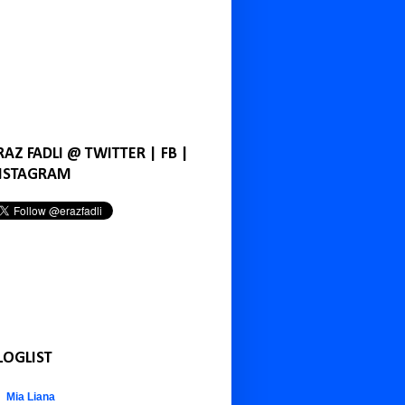
RAZ FADLI @ TWITTER | FB |
NSTAGRAM
LOGLIST
Mia Liana