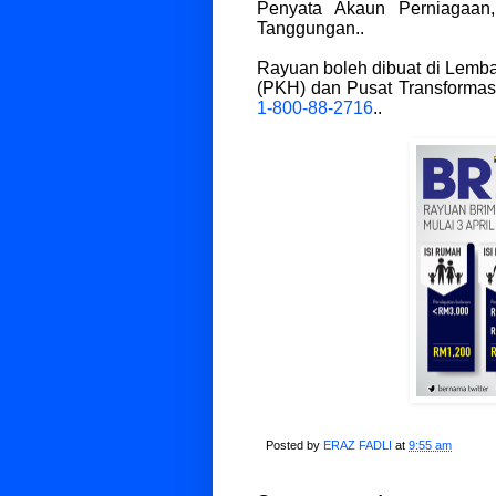
Penyata Akaun Perniagaan
Tanggungan..
Rayuan boleh dibuat di Lemb
(PKH) dan Pusat Transformasi
1-800-88-2716
..
Posted by
ERAZ FADLI
at
9:55 am