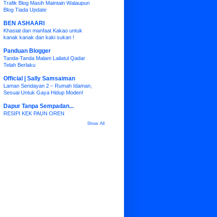
Trafik Blog Masih Maintain Walaupun
Blog Tiada Update
BEN ASHAARI
Khasiat dan manfaat Kakao untuk
kanak kanak dan kaki sukan !
Panduan Blogger
Tanda-Tanda Malam Lailatul Qadar
Telah Berlaku
Official | Sally Samsaiman
Laman Sendayan 2 – Rumah Idaman,
Sesuai Untuk Gaya Hidup Moden!
Dapur Tanpa Sempadan...
RESIPI KEK PAUN OREN
Show All