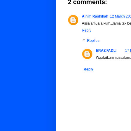
2 comments:
Ainim Rashihah
12 March 201
Assalamualaikum...lama tak be
Reply
Replies
ERAZ FADLI
17 
Waalaikummussalam.. 
Reply