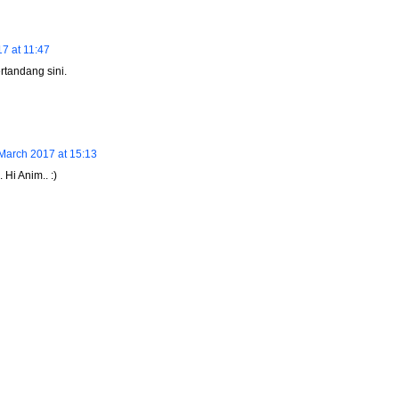
7 at 11:47
rtandang sini.
March 2017 at 15:13
Hi Anim.. :)