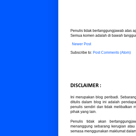
Penulis tidak bertanggungjawab atas 
Semua komen adalah di bawah tanggun
Newer Post
Subscribe to:
Post Comments (Atom)
DISCLAIMER :
Ini merupakan blog peribadi. Sebaran
ditulis dalam blog ini adalah pendapa
penulis sendiri dan tidak melibatkan
pihak yang lain.
Penulis tidak akan bertanggungja
menanggung sebarang kerugian atau
semasa menggunakan maklumat dalam b