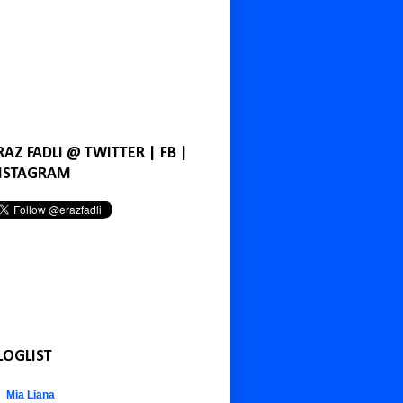
RAZ FADLI @ TWITTER | FB |
NSTAGRAM
LOGLIST
Mia Liana