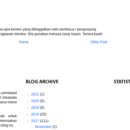
apa-apa komen yang ditinggalkan oleh pembaca / pengunjung.
gjawab mereka. Sila gunakan bahasa yang sopan. Terima kasih.
Home
Older Post
BLOG ARCHIVE
STATIS
g pendapat
►
2021
(1)
t daripada
►
2020
(5)
 mana-mana
►
2019
(5)
►
2018
(25)
wab untuk
 kerosakan
▼
2017
(111)
log ini.
►
November
(2)