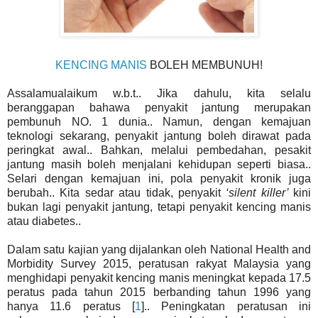
KENCING MANIS
BOLEH MEMBUNUH!
Assalamualaikum w.b.t.. Jika dahulu, kita selalu
beranggapan bahawa penyakit jantung merupakan
pembunuh NO. 1 dunia.. Namun, dengan kemajuan
teknologi sekarang, penyakit jantung boleh dirawat pada
peringkat awal.. Bahkan, melalui pembedahan, pesakit
jantung masih boleh menjalani kehidupan seperti biasa..
Selari dengan kemajuan ini, pola penyakit kronik juga
berubah.. Kita sedar atau tidak, penyakit
‘silent killer’
kini
bukan lagi penyakit jantung, tetapi penyakit kencing manis
atau diabetes..
Dalam satu kajian yang dijalankan oleh National Health and
Morbidity Survey 2015, peratusan rakyat Malaysia yang
menghidapi penyakit kencing manis meningkat kepada 17.5
peratus pada tahun 2015 berbanding tahun 1996 yang
hanya 11.6 peratus [
1
].. Peningkatan peratusan ini