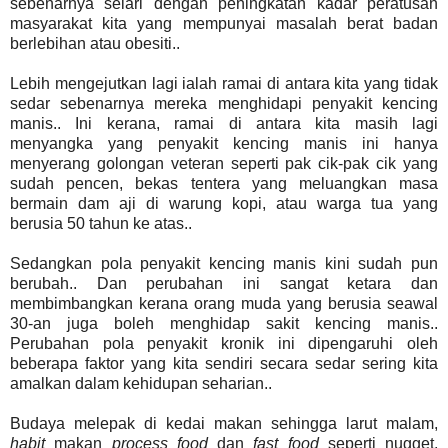
sebenarnya selari dengan peningkatan kadar peratusan
masyarakat kita yang mempunyai masalah berat badan
berlebihan atau obesiti..
Lebih mengejutkan lagi ialah ramai di antara kita yang tidak
sedar sebenarnya mereka menghidapi penyakit kencing
manis.. Ini kerana, ramai di antara kita masih lagi
menyangka yang penyakit kencing manis ini hanya
menyerang golongan veteran seperti pak cik-pak cik yang
sudah pencen, bekas tentera yang meluangkan masa
bermain dam aji di warung kopi, atau warga tua yang
berusia 50 tahun ke atas..
Sedangkan pola penyakit kencing manis kini sudah pun
berubah.. Dan perubahan ini sangat ketara dan
membimbangkan kerana orang muda yang berusia seawal
30-an juga boleh menghidap sakit kencing manis..
Perubahan pola penyakit kronik ini dipengaruhi oleh
beberapa faktor yang kita sendiri secara sedar sering kita
amalkan dalam kehidupan seharian..
Budaya melepak di kedai makan sehingga larut malam,
habit
makan
process
food
dan
fast food
seperti nugget,