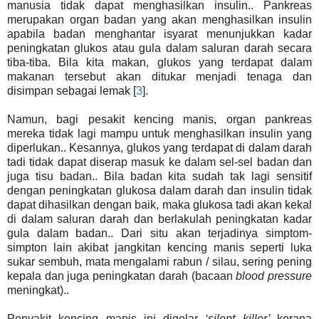
manusia tidak dapat menghasilkan insulin.. Pankreas
merupakan organ badan yang akan menghasilkan insulin
apabila badan menghantar isyarat menunjukkan kadar
peningkatan glukos atau gula dalam saluran darah secara
tiba-tiba. Bila kita makan, glukos yang terdapat dalam
makanan tersebut akan ditukar menjadi tenaga dan
disimpan sebagai lemak [
3
].
Namun, bagi pesakit kencing manis, organ pankreas
mereka tidak lagi mampu untuk menghasilkan insulin yang
diperlukan.. Kesannya, glukos yang terdapat di dalam darah
tadi tidak dapat diserap masuk ke dalam sel-sel badan dan
juga tisu badan.. Bila badan kita sudah tak lagi sensitif
dengan peningkatan glukosa dalam darah dan insulin tidak
dapat dihasilkan dengan baik, maka glukosa tadi akan kekal
di dalam saluran darah dan berlakulah peningkatan kadar
gula dalam badan.. Dari situ akan terjadinya simptom-
simpton lain akibat jangkitan kencing manis seperti luka
sukar sembuh, mata mengalami rabun / silau, sering pening
kepala dan juga peningkatan darah (bacaan
blood pressure
meningkat)..
Penyakit kencing manis ini digelar
‘silent killer’
kerana