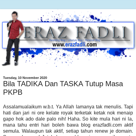
Tuesday, 10 November 2020
Bila TADIKA Dan TASKA Tutup Masa
PKPB
Assalamualaikum w.b.t. Ya Allah lamanya tak menulis. Tapi
hati dan jari ni ore kelate royak terketak ketak nok menaip
gapo hok ado dale palo nih! Haha. So kite mula hari ni la,
mana tahu entri hari boleh bawa blog erazfadli.com aktif
semula. Walaupun tak aktif, setiap tahun renew je domain.