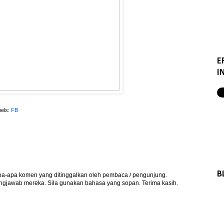
E
I
els:
FB
B
apa-apa komen yang ditinggalkan oleh pembaca / pengunjung.
gjawab mereka. Sila gunakan bahasa yang sopan. Terima kasih.