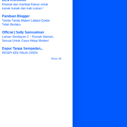
BEN ASHAARI
Khasiat dan manfaat Kakao untuk
kanak kanak dan kaki sukan !
Panduan Blogger
Tanda-Tanda Malam Lailatul Qadar
Telah Berlaku
Official | Sally Samsaiman
Laman Sendayan 2 – Rumah Idaman,
Sesuai Untuk Gaya Hidup Moden!
Dapur Tanpa Sempadan...
RESIPI KEK PAUN OREN
Show All