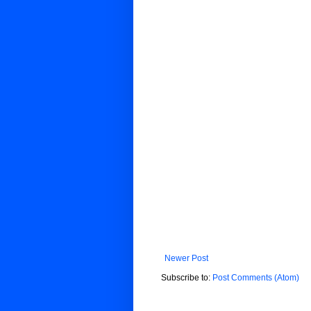
Newer Post
Subscribe to:
Post Comments (Atom)