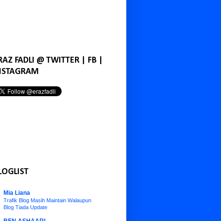
RAZ FADLI @ TWITTER | FB |
NSTAGRAM
LOGLIST
Mia Liana
Trafik Blog Masih Maintain Walaupun
Blog Tiada Update