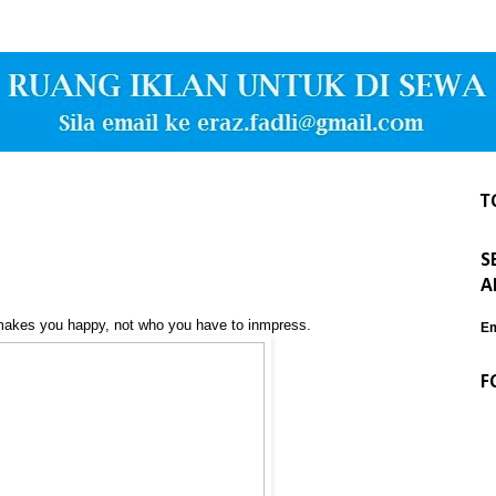
T
S
A
makes you happy, not who you have to inmpress.
Em
F