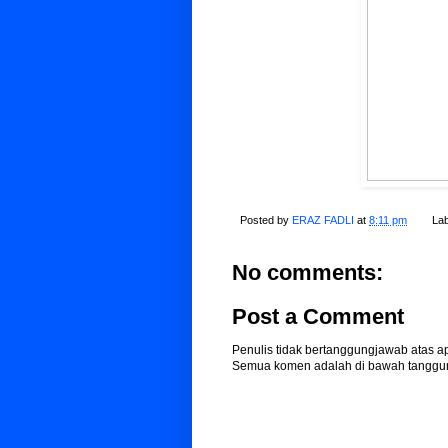
Posted by
ERAZ FADLI
at
8:11 pm
Lab
No comments:
Post a Comment
Penulis tidak bertanggungjawab atas 
Semua komen adalah di bawah tanggun