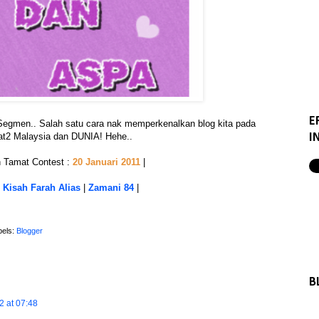
E
Segmen.. Salah satu cara nak memperkenalkan blog kita pada
at2 Malaysia dan DUNIA! Hehe..
I
h Tamat Contest :
20 Januari 2011
|
|
Kisah Farah Alias
|
Zamani 84
|
bels:
Blogger
B
2 at 07:48