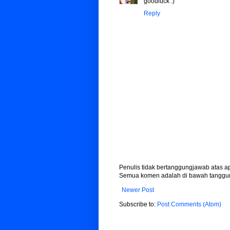
goodluck :)
Reply
Penulis tidak bertanggungjawab atas 
Semua komen adalah di bawah tanggun
Newer Post
Subscribe to:
Post Comments (Atom)