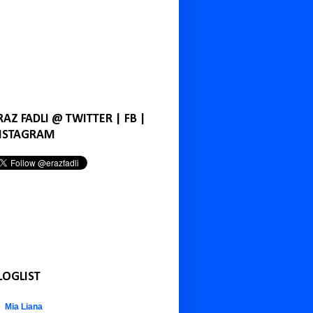
RAZ FADLI @ TWITTER | FB |
NSTAGRAM
LOGLIST
Mia Liana