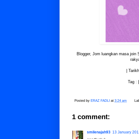
Blogger, Jom luangkan masa join 
raky
| Tarik
Tag : 
Posted by
ERAZ FADLI
at
3:24 am
La
1 comment:
smilenajah93
13 January 201