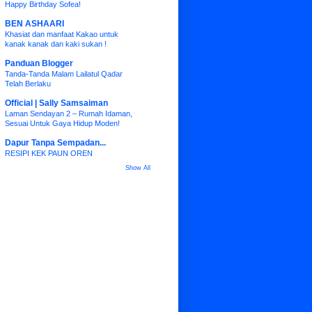
Happy Birthday Sofea!
BEN ASHAARI
Khasiat dan manfaat Kakao untuk
kanak kanak dan kaki sukan !
Panduan Blogger
Tanda-Tanda Malam Lailatul Qadar
Telah Berlaku
Official | Sally Samsaiman
Laman Sendayan 2 – Rumah Idaman,
Sesuai Untuk Gaya Hidup Moden!
Dapur Tanpa Sempadan...
RESIPI KEK PAUN OREN
Show All