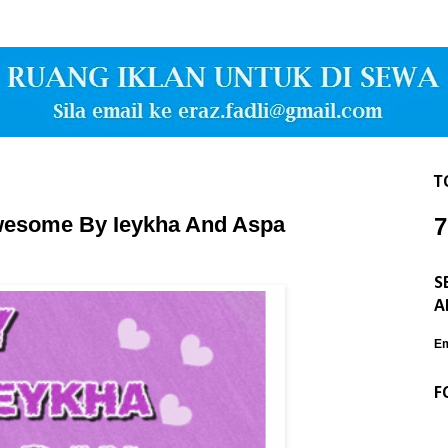
T
wesome By Ieykha And Aspa
7
S
A
Em
F