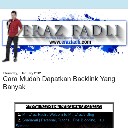
Thursday, 5 January 2012
Cara Mudah Dapatkan Backlink Yang
Banyak
SERTAI BACKLINK PERCUMA SEKARANG
!
1.
Mr. E'raz Fadli : Welcom to Mr. E'raz's Blog
2.
Shahamri | Personal, Tutorial, Tips Blogging, Isu
Semasa