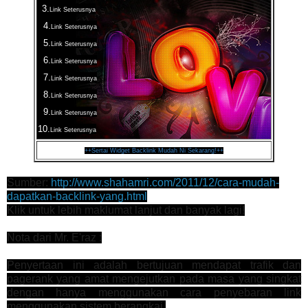
3.
Link Seterusnya
4.
Link Seterusnya
5.
Link Seterusnya
6.
Link Seterusnya
7.
Link Seterusnya
8.
Link Seterusnya
9.
Link Seterusnya
10.
Link Seterusnya
++Sertai Widget Backlink Mudah Ni Sekarang!++
Sumber:
http://www.shahamri.com/2011/12/cara-mudah-
dapatkan-backlink-yang.html
Klik untuk lebih maklumat lanjut dan banyak lagi!
Nota dari Mr. E'raz :
Penyertaan ini adalah bertujuan mendapat trafik dan
pagerank yang amat mengejutkan pada masa yang singkat
dengan hanya menggunakan cara penyebaran link
menggunakan sistem berangkai.