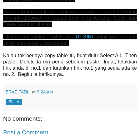
Apa yang korang kena lakukan sekarang ialah meletakkan
link-link dibawah ini dekat entri blog korang. Copy dan
Paste Gambar di atas.
Jika masih confius, boleh klik
DI SINI
untuk penerangan
yang lebih detail.. Jom sertai..
Kalau tak berjaya copy table tu, buat dulu Select All.. Then
paste.. Delete la mn perlu sebelum paste.. Ingat, letakkan
link anda di no.1 dan turunkan link no.1 yang sedia ada ke
no. 2.. Begitu la berikutnya..
ERAZ FADLI
at
9:24 am
Share
No comments:
Post a Comment